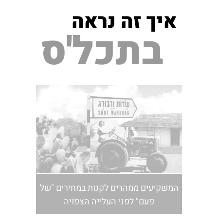
איך זה נראה
בתכל'ס
המשקיעים ממהרים לקנות במחירים "של
פעם" לפני העלייה הצפויה