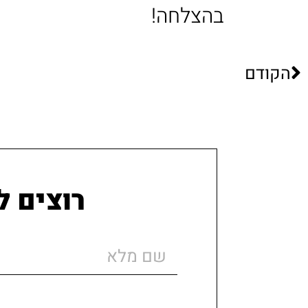
בהצלחה!
הקודם
רוצים ל