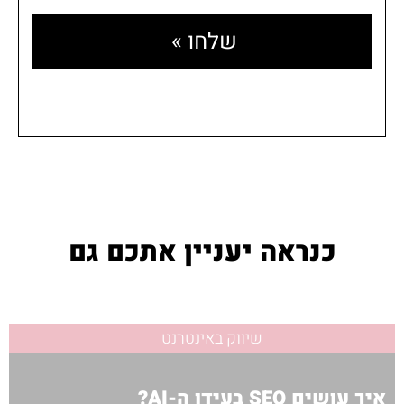
שלחו »
כנראה יעניין אתכם גם
שיווק באינטרנט
איך עושים SEO בעידן ה-AI?